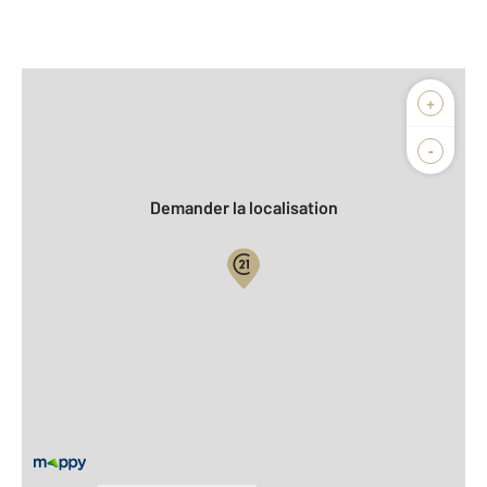
Afficher sur la carte :
+
Agence
Biens vendus
-
Demander la localisation
Vue globale
2
Surface totale : 66,4 m
2
Surface habitable : 66,4 m
Type d'appartement : F3
ème
Étage : 2
Nombre de pièces : 3
[Voir le détail]
Type de construction : Traditionnelle