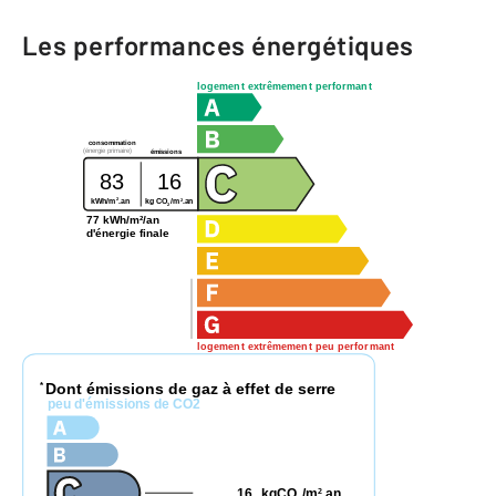
Les performances énergétiques
logement extrêmement performant
consommation
(énergie primaire)
émissions
83
16
2
2
kg CO
/m
.an
kWh/m
.an
2
77 kWh/m²/an
d'énergie finale
logement extrêmement peu performant
Dont émissions de gaz à effet de serre
*
peu d'émissions de CO2
16
kgCO
/m
.an
2